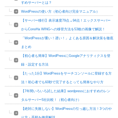
すめサーバーとは？
WordPressの使い方（初心者向け完全マニュアル）
【サーバー移行】表示速度79点→94点！エックスサーバー
からConoHa WINGへの移管方法を53枚の画像で解説！
「WordPressが重い！遅い！」よくある原因＆解決策を徹底
まとめ
【初心者も簡単】WordPressにGoogleアナリティクスを登
録・設定する方法
【たった1分】WordPressをサーチコンソールに登録する方
法！初心者でも60秒で完了するとっても簡単なやり方
【7年間いろいろ試した結果】wordpressにおすすめのレン
タルサーバー5社比較！（初心者向け）
【絶対に失敗しない】WordPressの引っ越し方法！3つのや
り方・手順を徹底解説