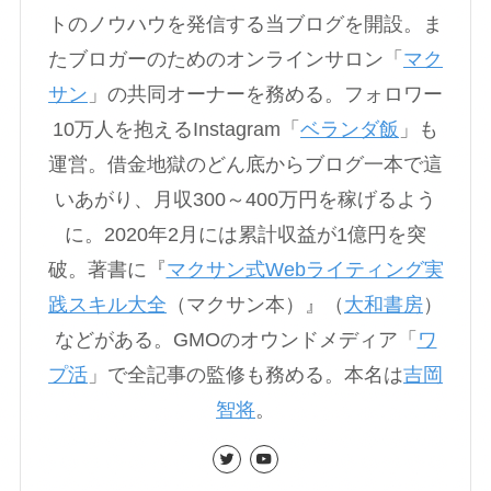
トのノウハウを発信する当ブログを開設。ま
たブロガーのためのオンラインサロン「
マク
サン
」の共同オーナーを務める。フォロワー
10万人を抱えるInstagram「
ベランダ飯
」も
運営。借金地獄のどん底からブログ一本で這
いあがり、月収300～400万円を稼げるよう
に。2020年2月には累計収益が1億円を突
破。著書に『
マクサン式Webライティング実
践スキル大全
（マクサン本）』（
大和書房
）
などがある。GMOのオウンドメディア「
ワ
プ活
」で全記事の監修も務める。本名は
吉岡
智将
。