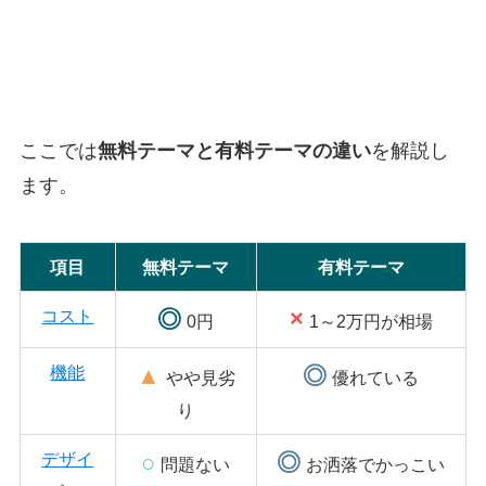
ここでは
無料テーマと有料テーマの違い
を解説し
ます。
項目
無料テーマ
有料テーマ
コスト
◎
×
0円
1～2万円が相場
機能
▲
◎
やや見劣
優れている
り
デザイ
○
◎
問題ない
お洒落でかっこい