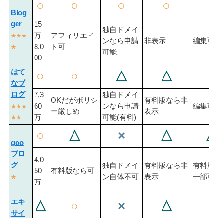
○
○
○
○
○
Blog
ger
15
独自ドメイ
万
アフィリエイ
★★★
ンなら申請
非表示
編集可
8,0
ト可
★
可能
00
はて
○
○
△
△
○
なブ
ログ
7,3
独自ドメイ
OKだがポリシ
有料版なら非
60
ンなら申請
編集可
★★★
ー厳しめ
表示
万
可能(有料)
★★
○
△
×
△
△
goo
ブロ
4,0
グ
独自ドメイ
有料版なら非
有料版
50
有料版なら可
ン自体不可
表示
一部可
★
万
エキ
△
○
×
△
○
サイ