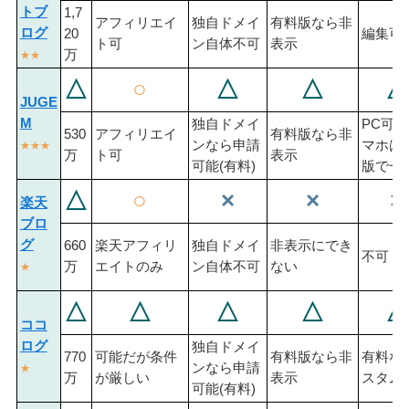
トブ
1,7
アフィリエイ
独自ドメイ
有料版なら非
ログ
20
編集可
ト可
ン自体不可
表示
万
★★
△
○
△
△
△
JUGE
M
独自ドメイ
PC可
530
アフィリエイ
有料版なら非
ンなら申請
マホは
★★★
万
ト可
表示
可能(有料)
版で一
△
○
×
×
×
楽天
ブロ
グ
660
楽天アフィリ
独自ドメイ
非表示にでき
不可
万
エイトのみ
ン自体不可
ない
★
△
△
△
△
△
ココ
ログ
独自ドメイ
770
可能だが条件
有料版なら非
有料な
ンなら申請
★
万
が厳しい
表示
スタム
可能(有料)