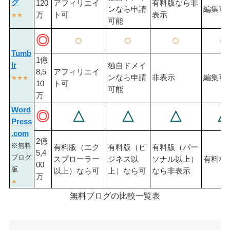
グ
120
アフィリエイ
有料版なら非
ンなら申請
編集可
万
ト可
表示
★★
可能
◎
○
○
○
○
Tumb
1億
lr
独自ドメイ
8,5
アフィリエイ
ンなら申請
非表示
編集可
★★★
10
ト可
可能
万
Word
◎
△
△
△
△
Press
.com
2億
※無料
有料版（エク
有料版（ビ
有料版（パー
5,4
ブログ
スプローラー
ジネス以
ソナル以上）
有料な
00
版
以上）なら可
上）なら可
なら非表示
万
★
無料ブログの比較一覧表