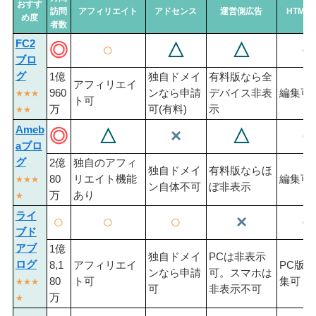
おすす
訪問
アフィリエイト
アドセンス
運営側広告
HTML
め度
者数
FC2
◎
○
△
△
○
ブロ
グ
1億
独自ドメイ
有料版なら全
アフィリエイ
960
ンなら申請
デバイス非表
編集可
★★★
ト可
万
可(有料)
示
★★
Ameb
◎
△
×
△
○
aブロ
グ
2億
独自のアフィ
独自ドメイ
有料版ならほ
80
リエイト機能
編集可
★★★
ン自体不可
ぼ非表示
万
あり
★
ライ
○
○
○
×
○
ブド
アブ
1億
独自ドメイ
PCは非表示
ログ
8,1
アフィリエイ
PC版
ンなら申請
可。スマホは
80
ト可
集可
★★★
可
非表示不可
万
★