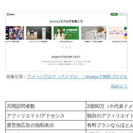
画像引用：
アメーバブログ（アメブロ）｜Amebaで無料ブログを
始めよう
月間訪問者数
2億80万（※代表ド
アフィリエイト/アドセンス
独自のアフィリエイト
運営側広告の強制表示
有料プランならほと