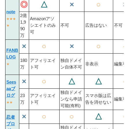
◎
△
×
○
×
note
2億
Amazonアソ
★★★
1,9
シエイトのみ
不可
広告はない
不可
★
90
可
万
×
○
×
○
○
FANB
LOG
180
アフィリエイ
独自ドメイ
非表示
編集可
★
万
ト可
ン自体不可
×
○
△
△
○
Sees
aaブ
独自ドメイ
ログ
23
アフィリエイ
スマホ版は広
ンなら申請
編集可
万
ト可
告を消せない
★★
可能(有料)
×
○
○
△
○
忍者
ブロ
独自ドメイ