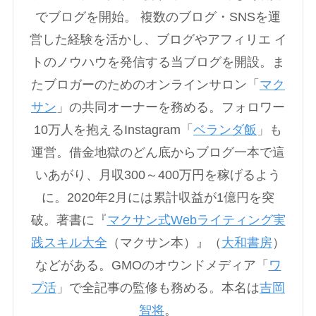
でブログを開始。 複数のブログ・SNSを運
営した経験を活かし、ブログやアフィリエ イ
トのノウハウを発信する当ブログを開設。ま
たブロガーのためのオンラインサロン「
マク
サン
」の共同オーナーを務める。フォロワー
10万人を抱えるInstagram「
ベランダ飯
」も
運営。借金地獄のどん底からブログ一本で這
いあがり、月収300～400万円を稼げるよう
に。2020年2月には累計収益が1億円を突
破。著書に『
マクサン式Webライティング実
践スキル大全
（マクサン本）』（
大和書房
）
などがある。GMOのオウンドメディア「
ワ
プ活
」で全記事の監修も務める。本名は
吉岡
智将
。