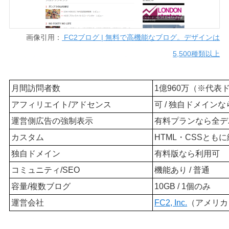
画像引用：
FC2ブログ | 無料で高機能なブログ。デザインは
5,500種類以上
月間訪問者数
1億960万（※代
アフィリエイト/アドセンス
可 / 独自ドメイン
運営側広告の強制表示
有料プランなら全デ
カスタム
HTML・CSSともに
独自ドメイン
有料版なら利用可
コミュニティ/SEO
機能あり / 普通
容量/複数ブログ
10GB / 1個のみ
運営会社
FC2, Inc.
（アメリカ