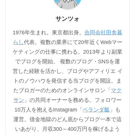
サンツォ
1976年生まれ。東京都出身。
合同会社田舎暮
らし
代表。複数の業界にて20年近くWebマー
ケティングの仕事に携わる。2013年より副業
でブログを開始。 複数のブログ・SNSを運
営した経験を活かし、ブログやアフィリエ イ
トのノウハウを発信する当ブログを開設。ま
たブロガーのためのオンラインサロン「
マク
サン
」の共同オーナーを務める。フォロワー
10万人を抱えるInstagram「
ベランダ飯
」も
運営。借金地獄のどん底からブログ一本で這
いあがり、月収300～400万円を稼げるよう