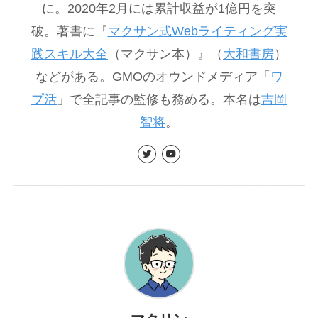
に。2020年2月には累計収益が1億円を突
破。著書に『
マクサン式Webライティング実
践スキル大全
（マクサン本）』（
大和書房
）
などがある。GMOのオウンドメディア「
ワ
プ活
」で全記事の監修も務める。本名は
吉岡
智将
。