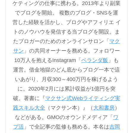
ケティングの仕事に携わる。2013年より副業
でブログを開始。 複数のブログ・SNSを運
営した経験を活かし、ブログやアフィリエ イ
トのノウハウを発信する当ブログを開設。ま
たブロガーのためのオンラインサロン「
マク
サン
」の共同オーナーを務める。フォロワー
10万人を抱えるInstagram「
ベランダ飯
」も
運営。借金地獄のどん底からブログ一本で這
いあがり、月収300～400万円を稼げるよう
に。2020年2月には累計収益が1億円を突
破。著書に『
マクサン式Webライティング実
践スキル大全
（マクサン本）』（
大和書房
）
などがある。GMOのオウンドメディア「
ワ
プ活
」で全記事の監修も務める。本名は
吉岡