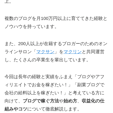
上。
複数のブログを月100万円以上に育ててきた経験と
ノウハウを持っています。
また、200人以上が在籍するブロガーのためのオン
ラインサロン「
マクサン
」を
マクリン
と共同運営
し、たくさんの卒業生を輩出しています。
今回は長年の経験と実績をふまえ「ブログやアフ
ィリエイトでお金を稼ぎたい！」「副業ブログで
会社の給料以上を稼ぎたい！」と考えている方に
向けて、
ブログで稼ぐ方法
や
始め方
、
収益化の仕
組みやコツ
について徹底解説します。