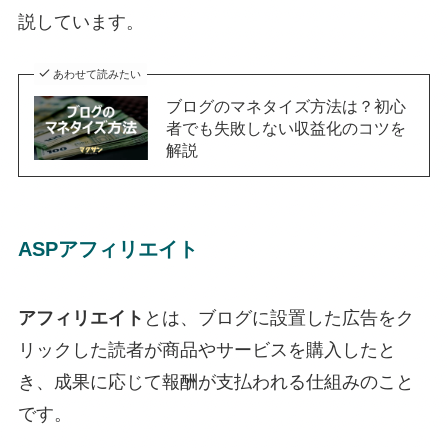
説しています。
あわせて読みたい
ブログのマネタイズ方法は？初心
者でも失敗しない収益化のコツを
解説
ASPアフィリエイト
アフィリエイト
とは、ブログに設置した
広告をク
リックした読者が商品やサービスを購入
したと
き、
成果に応じて報酬が支払われ
る仕組みのこと
です。