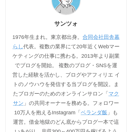
サンツォ
1976年生まれ。東京都出身。
合同会社田舎暮
らし
代表。複数の業界にて20年近くWebマー
ケティングの仕事に携わる。2013年より副業
でブログを開始。 複数のブログ・SNSを運
営した経験を活かし、ブログやアフィリエ イ
トのノウハウを発信する当ブログを開設。ま
たブロガーのためのオンラインサロン「
マク
サン
」の共同オーナーを務める。フォロワー
10万人を抱えるInstagram「
ベランダ飯
」も
運営。借金地獄のどん底からブログ一本で這
いあがり、月収300～400万円を稼げるよう