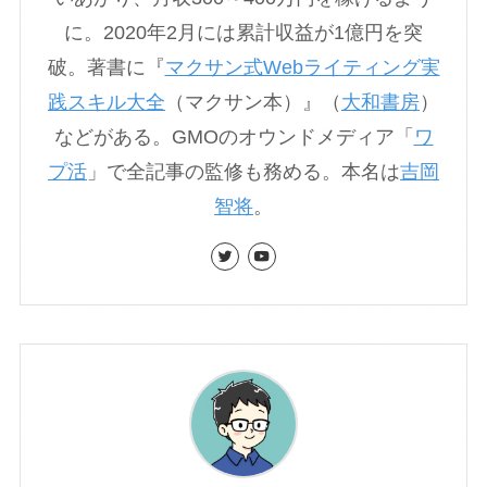
に。2020年2月には累計収益が1億円を突
破。著書に『
マクサン式Webライティング実
践スキル大全
（マクサン本）』（
大和書房
）
などがある。GMOのオウンドメディア「
ワ
プ活
」で全記事の監修も務める。本名は
吉岡
智将
。