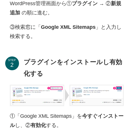
WordPress管理画面から①
プラグイン
→ ②
新規
追加
の順に進む。
③検索窓に「
Google XML Sitemaps
」と入力し
検索する。
プラグインをインストールし有効
STEP
化する
①「Google XML Sitemaps」を
今すぐインストー
ル
し、②
有効化
する。