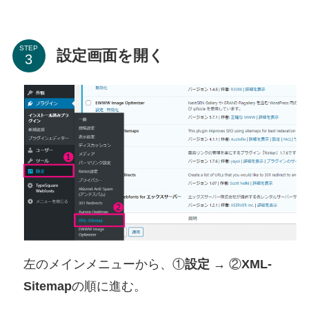
STEP
設定画面を開く
左のメインメニューから、①
設定
→ ②
XML-
Sitemap
の順に進む。