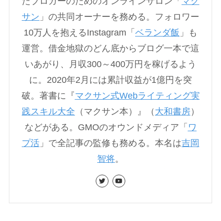
たブロガーのためのオンラインサロン「
マク
サン
」の共同オーナーを務める。フォロワー
10万人を抱えるInstagram「
ベランダ飯
」も
運営。借金地獄のどん底からブログ一本で這
いあがり、月収300～400万円を稼げるよう
に。2020年2月には累計収益が1億円を突
破。著書に『
マクサン式Webライティング実
践スキル大全
（マクサン本）』（
大和書房
）
などがある。GMOのオウンドメディア「
ワ
プ活
」で全記事の監修も務める。本名は
吉岡
智将
。