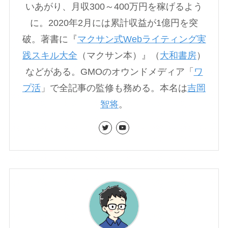
いあがり、月収300～400万円を稼げるよう
に。2020年2月には累計収益が1億円を突
破。著書に『
マクサン式Webライティング実
践スキル大全
（マクサン本）』（
大和書房
）
などがある。GMOのオウンドメディア「
ワ
プ活
」で全記事の監修も務める。本名は
吉岡
智将
。