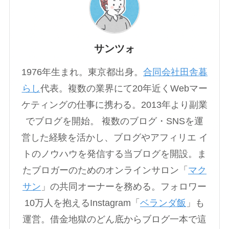
サンツォ
1976年生まれ。東京都出身。
合同会社田舎暮
らし
代表。複数の業界にて20年近くWebマー
ケティングの仕事に携わる。2013年より副業
でブログを開始。 複数のブログ・SNSを運
営した経験を活かし、ブログやアフィリエ イ
トのノウハウを発信する当ブログを開設。ま
たブロガーのためのオンラインサロン「
マク
サン
」の共同オーナーを務める。フォロワー
10万人を抱えるInstagram「
ベランダ飯
」も
運営。借金地獄のどん底からブログ一本で這