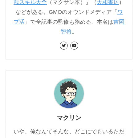
践スキル大全
（マクサン本）』（
大和書房
）
などがある。GMOのオウンドメディア「
ワ
プ活
」で全記事の監修も務める。本名は
吉岡
智将
。
マクリン
いや、俺なんてそんな、どこにでもいるただ