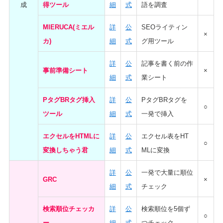
成
得ツール
細
式
語を調査
MIERUCA(ミエル
詳
公
SEOライティン
×
カ)
細
式
グ用ツール
詳
公
記事を書く前の作
事前準備シート
×
細
式
業シート
PタグBRタグ挿入
詳
公
PタグBRタグを
○
ツール
細
式
一発で挿入
エクセルをHTMLに
詳
公
エクセル表をHT
○
変換しちゃう君
細
式
MLに変換
詳
公
一発で大量に順位
GRC
×
細
式
チェック
検索順位チェッカ
詳
公
検索順位を5個ず
○
ー
細
式
つチェック