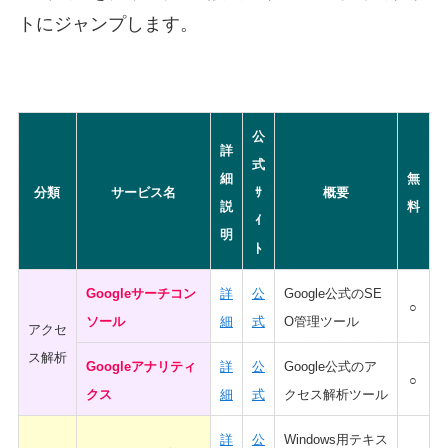
トにジャンプします。
公
詳
式
細
無
分類
サービス名
ｻ
概要
説
料
ｲ
明
ﾄ
Googleサーチコン
詳
公
Google公式のSE
○
ソール
細
式
O管理ツール
アクセ
ス解析
Googleアナリティ
詳
公
Google公式のア
○
クス
細
式
クセス解析ツール
詳
公
Windows用テキス