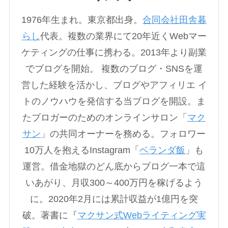
1976年生まれ。東京都出身。
合同会社田舎暮
らし
代表。複数の業界にて20年近くWebマー
ケティングの仕事に携わる。2013年より副業
でブログを開始。 複数のブログ・SNSを運
営した経験を活かし、ブログやアフィリエ イ
トのノウハウを発信する当ブログを開設。ま
たブロガーのためのオンラインサロン「
マク
サン
」の共同オーナーを務める。フォロワー
10万人を抱えるInstagram「
ベランダ飯
」も
運営。借金地獄のどん底からブログ一本で這
いあがり、月収300～400万円を稼げるよう
に。2020年2月には累計収益が1億円を突
破。著書に『
マクサン式Webライティング実