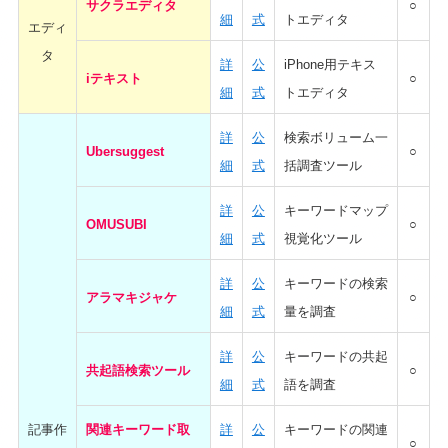
サクラエディタ
○
細
式
トエディタ
エディ
タ
詳
公
iPhone用テキス
iテキスト
○
細
式
トエディタ
詳
公
検索ボリューム一
Ubersuggest
○
細
式
括調査ツール
詳
公
キーワードマップ
OMUSUBI
○
細
式
視覚化ツール
詳
公
キーワードの検索
アラマキジャケ
○
細
式
量を調査
詳
公
キーワードの共起
共起語検索ツール
○
細
式
語を調査
記事作
関連キーワード取
詳
公
キーワードの関連
○