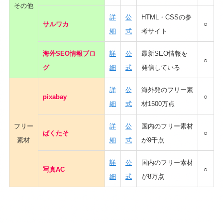
その他
詳
公
HTML・CSSの参
サルワカ
○
細
式
考サイト
海外SEO情報ブロ
詳
公
最新SEO情報を
○
グ
細
式
発信している
詳
公
海外発のフリー素
pixabay
○
細
式
材1500万点
フリー
詳
公
国内のフリー素材
ぱくたそ
○
素材
細
式
が9千点
詳
公
国内のフリー素材
写真AC
○
細
式
が8万点