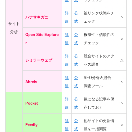
詳
公
被リンク状態をチ
ハナサキガニ
○
細
式
ェック
サイト
分析
Open Site Explore
詳
公
権威性・信頼性の
○
r
細
式
チェック
詳
公
競合サイトのアク
シミラーウェブ
△
細
式
セス調査
詳
公
SEO分析＆競合
Ahrefs
×
細
式
調査ツール
詳
公
気になる記事を保
Pocket
○
細
式
存しておく
詳
公
他サイトの更新情
Feedly
○
細
式
報を一括閲覧