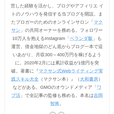
営した経験を活かし、ブログやアフィリエ イ
トのノウハウを発信する当ブログを開設。ま
たブロガーのためのオンラインサロン「
マク
サン
」の共同オーナーを務める。フォロワー
10万人を抱えるInstagram「
ベランダ飯
」も
運営。借金地獄のどん底からブログ一本で這
いあがり、月収300～400万円を稼げるよう
に。2020年2月には累計収益が1億円を突
破。著書に『
マクサン式Webライティング実
践スキル大全
（マクサン本）』（
大和書房
）
などがある。GMOのオウンドメディア「
ワ
プ活
」で全記事の監修も務める。本名は
吉岡
智将
。