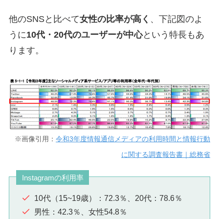
他のSNSと比べて
女性の比率が高く
、下記図のよ
うに
10代・20代のユーザーが中心
という特長もあ
ります。
※画像引用：
令和3年度情報通信メディアの利用時間と情報行動
に関する調査報告書｜総務省
Instagramの利用率
10代（15~19歳）：72.3％、20代：78.6％
男性：42.3％、女性54.8％