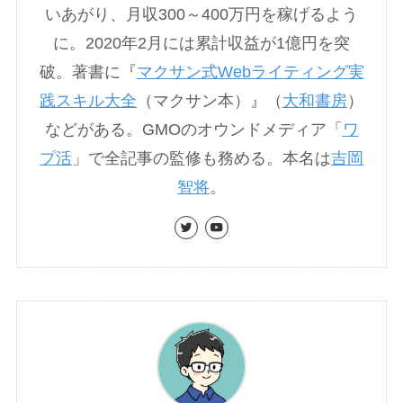
いあがり、月収300～400万円を稼げるよう
に。2020年2月には累計収益が1億円を突
破。著書に『
マクサン式Webライティング実
践スキル大全
（マクサン本）』（
大和書房
）
などがある。GMOのオウンドメディア「
ワ
プ活
」で全記事の監修も務める。本名は
吉岡
智将
。