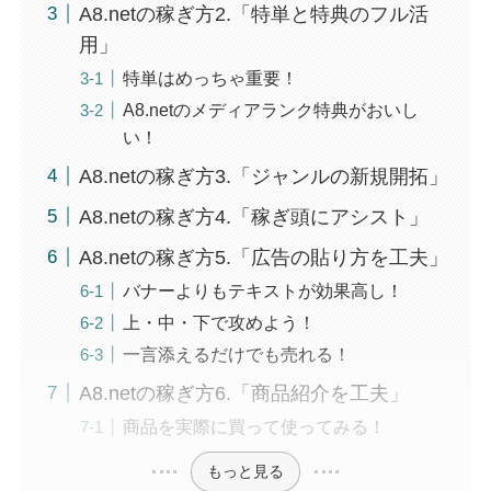
A8.netの稼ぎ方2.「特単と特典のフル活
用」
特単はめっちゃ重要！
A8.netのメディアランク特典がおいし
い！
A8.netの稼ぎ方3.「ジャンルの新規開拓」
A8.netの稼ぎ方4.「稼ぎ頭にアシスト」
A8.netの稼ぎ方5.「広告の貼り方を工夫」
バナーよりもテキストが効果高し！
上・中・下で攻めよう！
一言添えるだけでも売れる！
A8.netの稼ぎ方6.「商品紹介を工夫」
商品を実際に買って使ってみる！
もっと見る