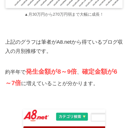
▲月30万円から270万円弱まで大幅に成長！
上記のグラフは筆者がA8.netから得ているブログ収
入の月別推移です。
発生金額が8～9倍
確定金額が6
約半年で
、
～7倍
に増えていることが分かります。