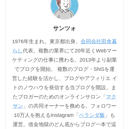
サンツォ
1976年生まれ。東京都出身。
合同会社田舎暮
らし
代表。複数の業界にて20年近くWebマー
ケティングの仕事に携わる。2013年より副業
でブログを開始。 複数のブログ・SNSを運
営した経験を活かし、ブログやアフィリエ イ
トのノウハウを発信する当ブログを開設。ま
たブロガーのためのオンラインサロン「
マク
サン
」の共同オーナーを務める。フォロワー
10万人を抱えるInstagram「
ベランダ飯
」も
運営。借金地獄のどん底からブログ一本で這