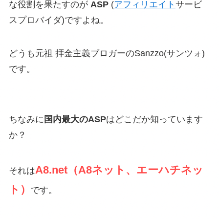
な役割を果たすのが
ASP
(
アフィリエイト
サービ
スプロバイダ)ですよね。
どうも元祖 拝金主義ブロガーのSanzzo(サンツォ)
です。
ちなみに
国内最大のASP
はどこだか知っています
か？
A8.net（A8ネット、エーハチネッ
それは
ト）
です。