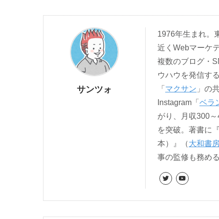
1976年生まれ
近くWebマーケ
複数のブログ・S
ウハウを発信す
サンツォ
「
マクサン
」の
Instagram「
ベラ
がり、月収300～
を突破。著書に
本）』（
大和書
事の監修も務め