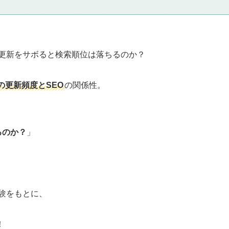
 更新をサボると検索順位は落ちるのか？
の更新頻度とSEO
の関係性。
るのか？
」
経験をもとに、
！