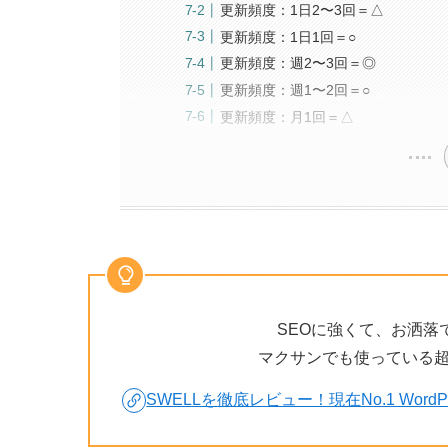
更新頻度：1日2〜3回＝△
更新頻度：1日1回＝○
更新頻度：週2〜3回＝◎
更新頻度：週1〜2回＝○
更新頻度：月1回＝△
SEOに強くて、お洒落
マクサンでも使っている
SWELLを徹底レビュー！現在No.1 Wor