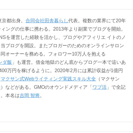
。東京都出身。
合同会社田舎暮らし
代表。複数の業界にて20年
ティングの仕事に携わる。2013年より副業でブログを開始。
NSを運営した経験を活かし、ブログやアフィリエ イトのノ
る当ブログを開設。またブロガーのためのオンラインサロン
共同オーナーを務める。フォロワー10万人を抱える
ンダ飯
」も運営。借金地獄のどん底からブログ一本で這いあ
400万円を稼げるように。2020年2月には累計収益が1億円
『
マクサン式Webライティング実践スキル大全
（マクサン
房
）などがある。GMOのオウンドメディア「
ワプ活
」で全記
る。本名は
吉岡 智将
。