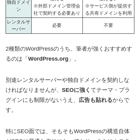
独自ドメイ
※外部ドメイン管理会
※サービス側が提供す
ン
社で契約する必要あり
る共有ドメインを利用
レンタルサ
必要
不要
ーバー
2種類のWordPressのうち、筆者が強くおすすめす
るのは「
WordPress.org
」。
別途レンタルサーバーや独自ドメインを契約しな
ければなりませんが、
SEOに強く
てテーマ・プラ
グインにも制限がないうえ、
広告も貼れる
からで
す。
特にSEO面では、そもそもWordPressの構造自体