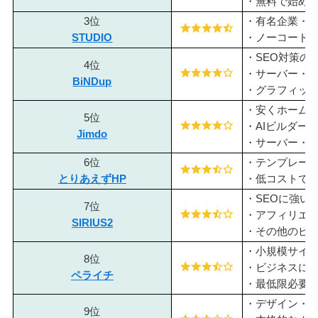
・無料で始め
3位
・有名企業・
STUDIO
・ノーコード
・SEO対策の
4位
・サーバー・
BiNDup
・グラフィッ
・安くホーム
5位
・AIビルダー
Jimdo
・サーバー・
6位
・テンプレー
とりあえずHP
・低コストで
・SEOに強い
7位
・アフィリエ
SIRIUS2
・その他のビ
・小規模サイ
8位
・ビジネスに
ペライチ
・最低限必要な
・デザイン・
9位