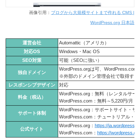
画像引用：
ブログから大規模サイトまで作れる CMS |
WordPress.org 日本語
運営会社
Automattic（アメリカ）
対応OS
Windows・Mac OS
SEO対策
可能（SEOに強い）
WordPress.orgは可、WordPress
独自ドメイン
※外部のドメイン管理会社で取得する
レスポンシブデザイン
対応
WordPress.org：無料（レンタ
料金（税込）
WordPress.com：無料～5,220円/月
WordPress.org：サポートサイト
サポート体制
WordPress.com：チュートリ
WordPress.org：
https://ja.wordpress.or
公式サイト
WordPress.com：
https://wordpress.co