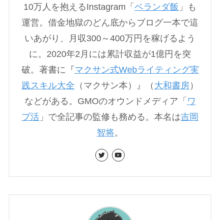
10万人を抱えるInstagram「
ベランダ飯
」も
運営。借金地獄のどん底からブログ一本で這
いあがり、月収300～400万円を稼げるよう
に。2020年2月には累計収益が1億円を突
破。著書に『
マクサン式Webライティング実
践スキル大全
（マクサン本）』（
大和書房
）
などがある。GMOのオウンドメディア「
ワ
プ活
」で全記事の監修も務める。本名は
吉岡
智将
。