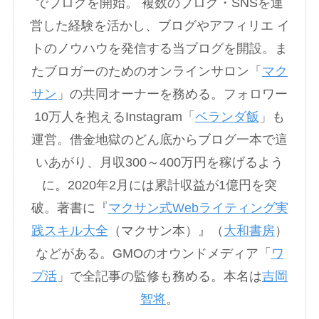
でブログを開始。 複数のブログ・SNSを運
営した経験を活かし、ブログやアフィリエ イ
トのノウハウを発信する当ブログを開設。ま
たブロガーのためのオンラインサロン「
マク
サン
」の共同オーナーを務める。フォロワー
10万人を抱えるInstagram「
ベランダ飯
」も
運営。借金地獄のどん底からブログ一本で這
いあがり、月収300～400万円を稼げるよう
に。2020年2月には累計収益が1億円を突
破。著書に『
マクサン式Webライティング実
践スキル大全
（マクサン本）』（
大和書房
）
などがある。GMOのオウンドメディア「
ワ
プ活
」で全記事の監修も務める。本名は
吉岡
智将
。