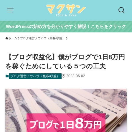
WordPressの始め方を分かりやすく解説！こちらをクリック
ホーム
ブログ運営ノウハウ（集客/収益）
【ブログ収益化】僕がブログで1日8万円
を稼ぐためにしている５つの工夫
2023-06-02
ブログ運営ノウハウ（集客/収益）