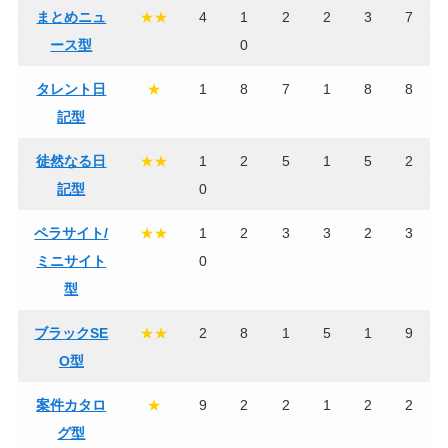
まとめニュ
★★
4
1
2
2
3
7
ース型
0
タレント日
★
1
8
7
1
8
8
記型
徒然なる日
★★
1
2
5
1
5
2
記型
0
ペラサイト/
★★
1
2
3
3
2
3
ミニサイト
0
型
ブラックSE
★★
2
8
1
5
1
9
O型
案件カタロ
★
9
2
2
1
2
2
グ型