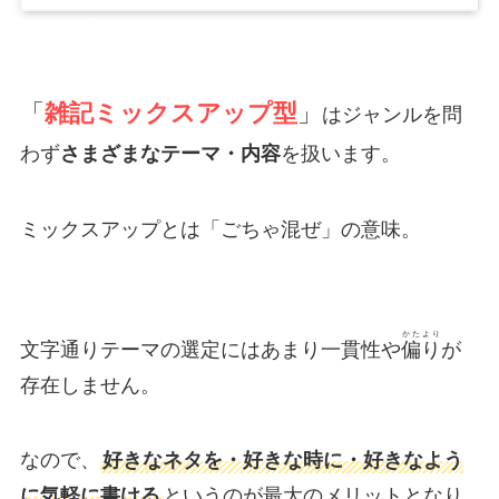
「
雑記ミックスアップ型
」
はジャンルを問
わず
さまざまなテーマ・内容
を扱います。
ミックスアップとは「ごちゃ混ぜ」の意味。
かたより
文字通りテーマの選定にはあまり一貫性や
偏り
が
存在しません。
なので、
好きなネタを・好きな時に・好きなよう
に気軽に書ける
というのが最大のメリットとなり