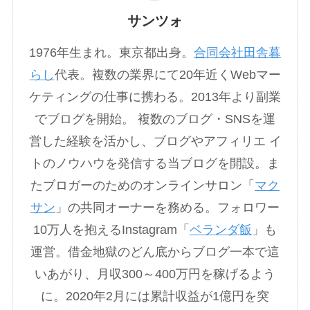
サンツォ
1976年生まれ。東京都出身。
合同会社田舎暮
らし
代表。複数の業界にて20年近くWebマー
ケティングの仕事に携わる。2013年より副業
でブログを開始。 複数のブログ・SNSを運
営した経験を活かし、ブログやアフィリエ イ
トのノウハウを発信する当ブログを開設。ま
たブロガーのためのオンラインサロン「
マク
サン
」の共同オーナーを務める。フォロワー
10万人を抱えるInstagram「
ベランダ飯
」も
運営。借金地獄のどん底からブログ一本で這
いあがり、月収300～400万円を稼げるよう
に。2020年2月には累計収益が1億円を突