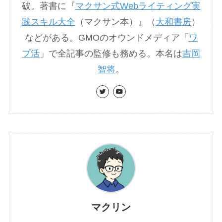
破。著書に『
マクサン式Webライティング実
践スキル大全
（マクサン本）』（
大和書房
）
などがある。GMOのオウンドメディア「
ワ
プ活
」で全記事の監修も務める。本名は
吉岡
智将
。
マクリン