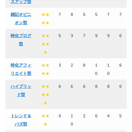
スアップ型
雑記オピニ
★★
7
8
5
5
7
7
オン型
★★
特化ブログ
★★
5
3
7
9
9
6
型
★★
★
特化アフィ
★★
3
2
8
1
1
6
リエイト型
★★
0
0
ハイブリッ
★★
6
6
6
8
8
6
ド型
★★
★
トレンド＆
★★
4
1
2
6
4
5
バズ型
★
0