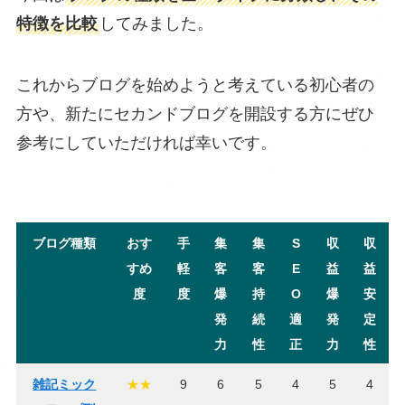
特徴を比較
してみました。
これからブログを始めようと考えている初心者の
方や、新たにセカンドブログを開設する方にぜひ
参考にしていただければ幸いです。
ブログ種類
おす
手
集
集
S
収
収
すめ
軽
客
客
E
益
益
度
度
爆
持
O
爆
安
発
続
適
発
定
力
性
正
力
性
雑記ミック
★★
9
6
5
4
5
4