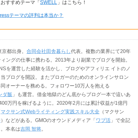
超おすすめテーマ「
SWELL
」はこちら！
dPressテーマの評判は本当か？
。東京都出身。
合同会社田舎暮らし
代表。複数の業界にて20年
ティングの仕事に携わる。2013年より副業でブログを開始。
NSを運営した経験を活かし、ブログやアフィリエ イトのノ
る当ブログを開設。またブロガーのためのオンラインサロン
共同オーナーを務める。フォロワー10万人を抱える
ンダ飯
」も運営。借金地獄のどん底からブログ一本で這いあ
400万円を稼げるように。2020年2月には累計収益が1億円
『
マクサン式Webライティング実践スキル大全
（マクサン
房
）などがある。GMOのオウンドメディア「
ワプ活
」で全記
る。本名は
吉岡 智将
。