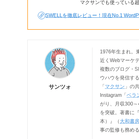
マクサンでも使っている
SWELLを徹底レビュー！現在No.1 Wor
1976年生まれ
近くWebマーケ
複数のブログ・S
ウハウを発信す
サンツォ
「
マクサン
」の
Instagram「
ベラ
がり、月収300～
を突破。著書に
本）』（
大和書
事の監修も務め