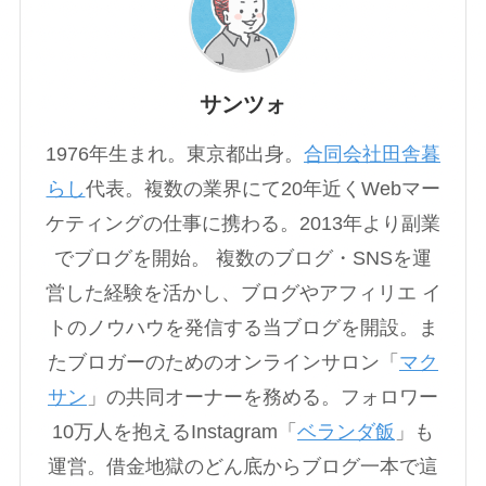
サンツォ
1976年生まれ。東京都出身。
合同会社田舎暮
らし
代表。複数の業界にて20年近くWebマー
ケティングの仕事に携わる。2013年より副業
でブログを開始。 複数のブログ・SNSを運
営した経験を活かし、ブログやアフィリエ イ
トのノウハウを発信する当ブログを開設。ま
たブロガーのためのオンラインサロン「
マク
サン
」の共同オーナーを務める。フォロワー
10万人を抱えるInstagram「
ベランダ飯
」も
運営。借金地獄のどん底からブログ一本で這