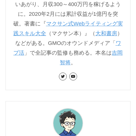
いあがり、月収300～400万円を稼げるよう
に。2020年2月には累計収益が1億円を突
破。著書に『
マクサン式Webライティング実
践スキル大全
（マクサン本）』（
大和書房
）
などがある。GMOのオウンドメディア「
ワ
プ活
」で全記事の監修も務める。本名は
吉岡
智将
。