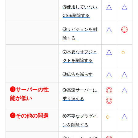
△
△
⑤使用していない
CSS/削除する
△
◎
⑥リビジョンを削
除する
△
○
⑦不要なオブジェ
クトを削除する
△
△
⑧広告を減らす
❸サーバーの性
◎
△
⑨高速サーバーに
能が低い
乗り換える
◎
❹その他の問題
○
△
⑩不要なプラグイ
ンを削除する