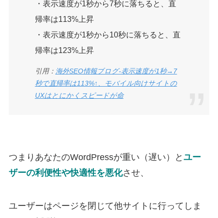
・表示速度が1秒から7秒に落ちると、直
帰率は113%上昇
・表示速度が1秒から10秒に落ちると、直
帰率は123%上昇
引用：
海外SEO情報ブログ‐表示速度が1秒→7
秒で直帰率は113%↑、モバイル向けサイトの
UXはとにかくスピードが命
つまりあなたのWordPressが重い（遅い）と
ユー
ザーの利便性や快適性を悪化
させ、
ユーザーはページを閉じて他サイトに行ってしま