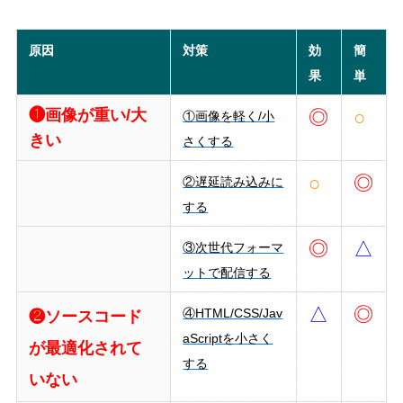
原因
対策
効
簡
果
単
❶画像が重い/大
◎
○
①画像を軽く/小
きい
さくする
○
◎
②遅延読み込みに
する
◎
△
③次世代フォーマ
ットで配信する
△
◎
④HTML/CSS/Jav
❷ソースコード
aScriptを小さく
が最適化されて
する
いない