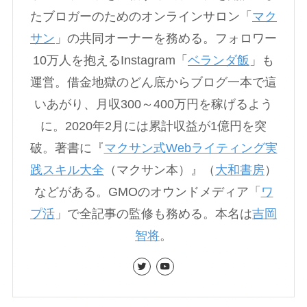
たブロガーのためのオンラインサロン「
マク
サン
」の共同オーナーを務める。フォロワー
10万人を抱えるInstagram「
ベランダ飯
」も
運営。借金地獄のどん底からブログ一本で這
いあがり、月収300～400万円を稼げるよう
に。2020年2月には累計収益が1億円を突
破。著書に『
マクサン式Webライティング実
践スキル大全
（マクサン本）』（
大和書房
）
などがある。GMOのオウンドメディア「
ワ
プ活
」で全記事の監修も務める。本名は
吉岡
智将
。