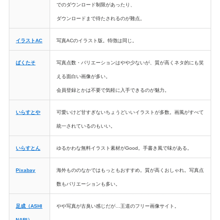
でのダウンロード制限があったり、
ダウンロードまで待たされるのが難点。
イラストAC
写真ACのイラスト版。特徴は同じ。
ぱくたそ
写真点数・バリエーションはやや少ないが、質が高くネタ的にも笑
える面白い画像が多い。
会員登録とかは不要で気軽に入手できるのが魅力。
いらすとや
可愛いけど甘すぎないちょうどいいイラストが多数。画風がすべて
統一されているのもいい。
いらすとん
ゆるかわな無料イラスト素材がGood。手書き風で味がある。
Pixabay
海外もののなかではもっともおすすめ。質が高くおしゃれ。写真点
数もバリエーションも多い。
足成（ASHI
やや写真が古臭い感じだが…王道のフリー画像サイト。
NARI）