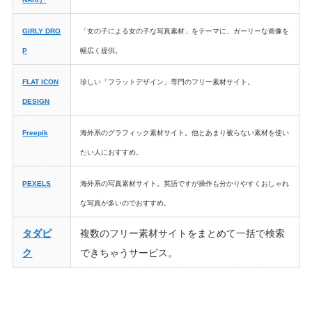
GIRLY DRO
「女の子による女の子な写真素材」をテーマに、ガーリーな画像を
P
幅広く提供。
FLAT ICON
珍しい「フラットデザイン」専門のフリー素材サイト。
DESIGN
Freepik
海外系のグラフィック素材サイト。他とあまり被らない素材を使い
たい人におすすめ。
PEXELS
海外系の写真素材サイト。英語ですが操作も分かりやすくおしゃれ
な写真が多いのでおすすめ。
タダピ
複数のフリー素材サイトをまとめて一括で検索
ク
できちゃうサービス。