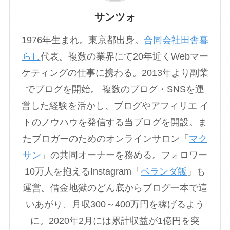
サンツォ
1976年生まれ。東京都出身。
合同会社田舎暮
らし
代表。複数の業界にて20年近くWebマー
ケティングの仕事に携わる。2013年より副業
でブログを開始。 複数のブログ・SNSを運
営した経験を活かし、ブログやアフィリエ イ
トのノウハウを発信する当ブログを開設。ま
たブロガーのためのオンラインサロン「
マク
サン
」の共同オーナーを務める。フォロワー
10万人を抱えるInstagram「
ベランダ飯
」も
運営。借金地獄のどん底からブログ一本で這
いあがり、月収300～400万円を稼げるよう
に。2020年2月には累計収益が1億円を突