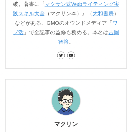
破。著書に『
マクサン式Webライティング実
践スキル大全
（マクサン本）』（
大和書房
）
などがある。GMOのオウンドメディア「
ワ
プ活
」で全記事の監修も務める。本名は
吉岡
智将
。
マクリン