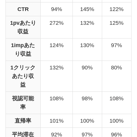
CTR
94%
145%
122%
1pv
あたり
272%
132%
125%
収益
1imp
あた
124%
130%
97%
り収益
1クリック
132%
90%
80%
あたり収
益
視認可能
108%
98%
108%
率
直帰率
101%
100%
100%
平均
滞在
92%
97%
96%