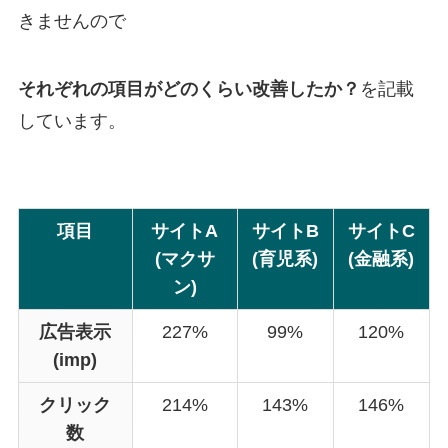
きませんので
それぞれの項目がどのくらい改善したか？
を記載
しています。
項目
サイトA
サイトB
サイトC
(マクサ
(育児系)
(金融系)
ン)
広告表示
227%
99%
120%
(imp)
クリック
214%
143%
146%
数