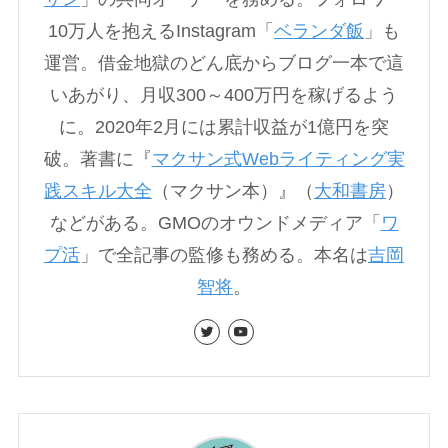
10万人を抱えるInstagram「
ベランダ飯
」も
運営。借金地獄のどん底からブログ一本で這
いあがり、月収300～400万円を稼げるよう
に。2020年2月には累計収益が1億円を突
破。著書に『
マクサン式Webライティング実
践スキル大全
（マクサン本）』（
大和書房
）
などがある。GMOのオウンドメディア「
ワ
プ活
」で全記事の監修も務める。本名は
吉岡
智将
。