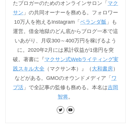
たブロガーのためのオンラインサロン「
マク
サン
」の共同オーナーを務める。フォロワー
10万人を抱えるInstagram「
ベランダ飯
」も
運営。借金地獄のどん底からブログ一本で這
いあがり、月収300～400万円を稼げるよう
に。2020年2月には累計収益が1億円を突
破。著書に『
マクサン式Webライティング実
践スキル大全
（マクサン本）』（
大和書房
）
などがある。GMOのオウンドメディア「
ワ
プ活
」で全記事の監修も務める。本名は
吉岡
智将
。