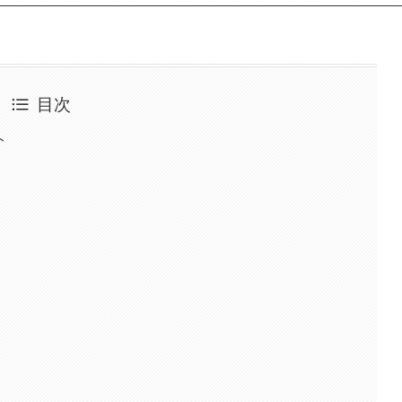
目次
ト
）