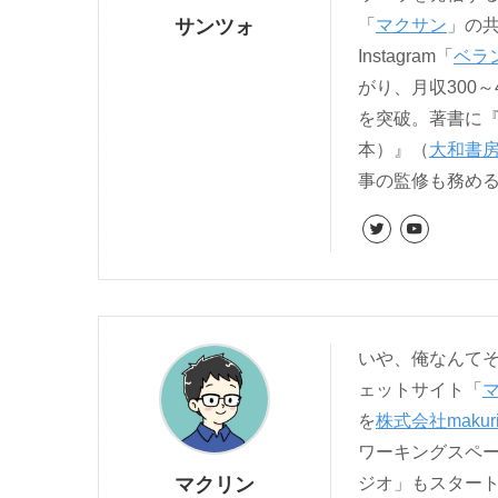
サンツォ
「
マクサン
」の
Instagram「
ベラ
がり、月収300～
を突破。著書に
本）』（
大和書
事の監修も務め
いや、俺なんてそ
ェットサイト「
を
株式会社makur
ワーキングスペ
マクリン
ジオ」もスター