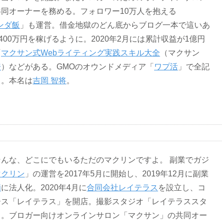
共同オーナーを務める。フォロワー10万人を抱える
ンダ飯
」も運営。借金地獄のどん底からブログ一本で這いあ
400万円を稼げるように。2020年2月には累計収益が1億円
『
マクサン式Webライティング実践スキル大全
（マクサン
房
）などがある。GMOのオウンドメディア「
ワプ活
」で全記
る。本名は
吉岡 智将
。
んな、どこにでもいるただのマクリンですよ。 副業でガジ
マクリン
」の運営を2017年5月に開始し、2019年12月に副業
i
に法人化。2020年4月に
合同会社レイテラス
を設立し、コ
ース「レイテラス」を開店。撮影スタジオ「レイテラススタ
ト。ブロガー向けオンラインサロン「マクサン」の共同オー