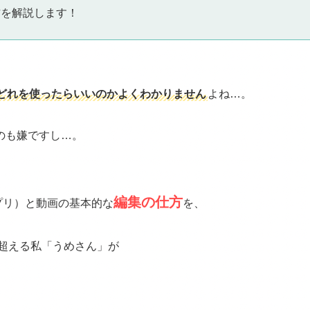
方を解説します！
どれを使ったらいいのかよくわかりません
よね…。
のも嫌ですし…。
編集の仕方
プリ）と動画の基本的な
を、
を超える私「うめさん」が