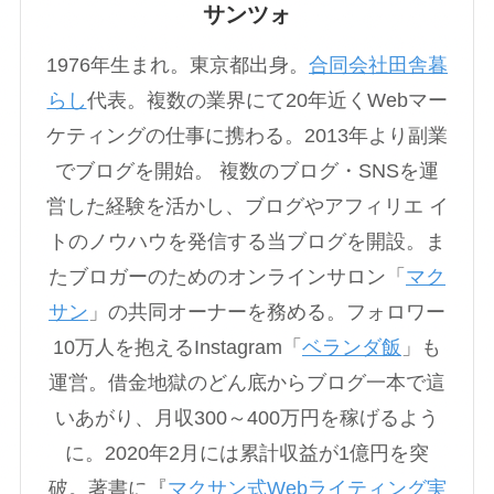
サンツォ
1976年生まれ。東京都出身。
合同会社田舎暮
らし
代表。複数の業界にて20年近くWebマー
ケティングの仕事に携わる。2013年より副業
でブログを開始。 複数のブログ・SNSを運
営した経験を活かし、ブログやアフィリエ イ
トのノウハウを発信する当ブログを開設。ま
たブロガーのためのオンラインサロン「
マク
サン
」の共同オーナーを務める。フォロワー
10万人を抱えるInstagram「
ベランダ飯
」も
運営。借金地獄のどん底からブログ一本で這
いあがり、月収300～400万円を稼げるよう
に。2020年2月には累計収益が1億円を突
破。著書に『
マクサン式Webライティング実