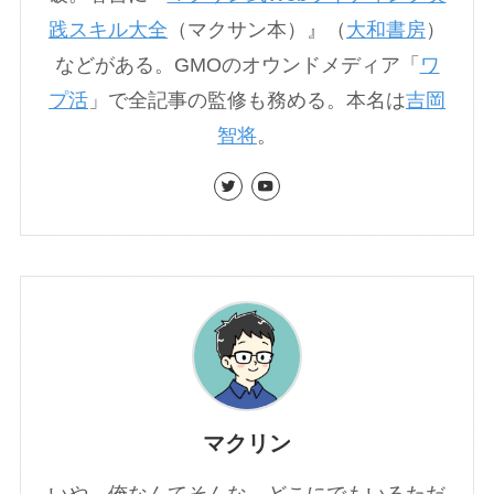
践スキル大全
（マクサン本）』（
大和書房
）
などがある。GMOのオウンドメディア「
ワ
プ活
」で全記事の監修も務める。本名は
吉岡
智将
。
マクリン
いや、俺なんてそんな、どこにでもいるただ