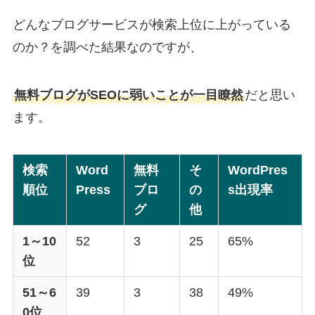
どんなブログサービスが検索上位に上がっている
のか？を調べた結果なのですが、
無料ブログがSEOに弱いことが一目瞭然
だと思い
ます。
検索
Word
無料
そ
WordPres
順位
Press
ブロ
の
s出現率
グ
他
1～10
52
3
25
65%
位
51～6
39
3
38
49%
0位