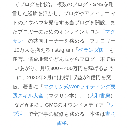
でブログを開始。 複数のブログ・SNSを運
営した経験を活かし、ブログやアフィリエ イ
トのノウハウを発信する当ブログを開設。ま
たブロガーのためのオンラインサロン「
マク
サン
」の共同オーナーを務める。フォロワー
10万人を抱えるInstagram「
ベランダ飯
」も
運営。借金地獄のどん底からブログ一本で這
いあがり、月収300～400万円を稼げるよう
に。2020年2月には累計収益が1億円を突
破。著書に『
マクサン式Webライティング実
践スキル大全
（マクサン本）』（
大和書房
）
などがある。GMOのオウンドメディア「
ワ
プ活
」で全記事の監修も務める。本名は
吉岡
智将
。