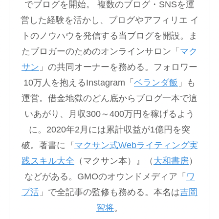
でブログを開始。 複数のブログ・SNSを運
営した経験を活かし、ブログやアフィリエ イ
トのノウハウを発信する当ブログを開設。ま
たブロガーのためのオンラインサロン「
マク
サン
」の共同オーナーを務める。フォロワー
10万人を抱えるInstagram「
ベランダ飯
」も
運営。借金地獄のどん底からブログ一本で這
いあがり、月収300～400万円を稼げるよう
に。2020年2月には累計収益が1億円を突
破。著書に『
マクサン式Webライティング実
践スキル大全
（マクサン本）』（
大和書房
）
などがある。GMOのオウンドメディア「
ワ
プ活
」で全記事の監修も務める。本名は
吉岡
智将
。