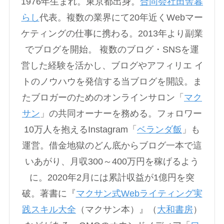
1976年生まれ。東京都出身。
合同会社田舎暮
らし
代表。複数の業界にて20年近くWebマー
ケティングの仕事に携わる。2013年より副業
でブログを開始。 複数のブログ・SNSを運
営した経験を活かし、ブログやアフィリエ イ
トのノウハウを発信する当ブログを開設。ま
たブロガーのためのオンラインサロン「
マク
サン
」の共同オーナーを務める。フォロワー
10万人を抱えるInstagram「
ベランダ飯
」も
運営。借金地獄のどん底からブログ一本で這
いあがり、月収300～400万円を稼げるよう
に。2020年2月には累計収益が1億円を突
破。著書に『
マクサン式Webライティング実
践スキル大全
（マクサン本）』（
大和書房
）