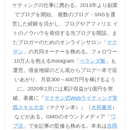
ケティングの仕事に携わる。2013年より副業
でブログを開始。 複数のブログ・SNSを運
営した経験を活かし、ブログやアフィリエ イ
トのノウハウを発信する当ブログを開設。ま
たブロガーのためのオンラインサロン「
マク
サン
」の共同オーナーを務める。フォロワー
10万人を抱えるInstagram「
ベランダ飯
」も
運営。借金地獄のどん底からブログ一本で這
いあがり、月収300～400万円を稼げるよう
に。2020年2月には累計収益が1億円を突
破。著書に『
マクサン式Webライティング実
践スキル大全
（マクサン本）』（
大和書房
）
などがある。GMOのオウンドメディア「
ワ
プ活
」で全記事の監修も務める。本名は
吉岡