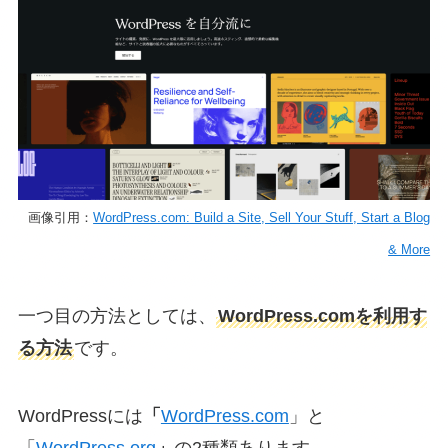
画像引用：
WordPress.com: Build a Site, Sell Your Stuff, Start a Blog
& More
一つ目の方法としては、
WordPress.comを利用す
る方法
です。
WordPressには
「
WordPress.com
」と
「
WordPress.org
」
の2種類あります。