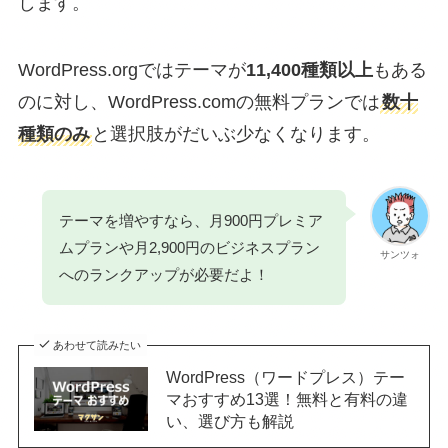
します。
WordPress.orgではテーマが
11,400種類以上
もある
のに対し、WordPress.comの無料プランでは
数十
種類のみ
と選択肢がだいぶ少なくなります。
テーマを増やすなら、月900円プレミア
ムプランや月2,900円のビジネスプラン
サンツォ
へのランクアップが必要だよ！
あわせて読みたい
WordPress（ワードプレス）テー
マおすすめ13選！無料と有料の違
い、選び方も解説