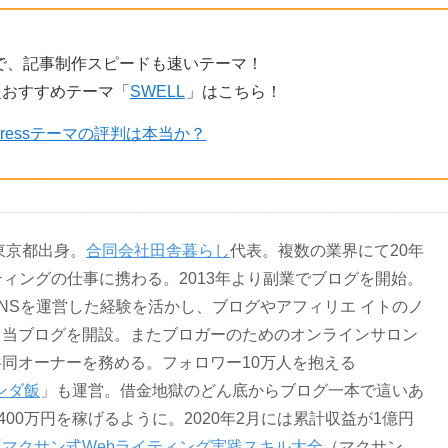
で、記事制作スピードも速いテーマ！
超おすすめテーマ「
SWELL
」はこちら！
dPressテーマの評判は本当か？
。東京都出身。
合同会社田舎暮らし
代表。複数の業界にて20年
ティングの仕事に携わる。2013年より副業でブログを開始。
NSを運営した経験を活かし、ブログやアフィリエ イトのノ
る当ブログを開設。またブロガーのためのオンラインサロン
共同オーナーを務める。フォロワー10万人を抱える
ンダ飯
」も運営。借金地獄のどん底からブログ一本で這いあ
400万円を稼げるように。2020年2月には累計収益が1億円
『
マクサン式Webライティング実践スキル大全
（マクサン