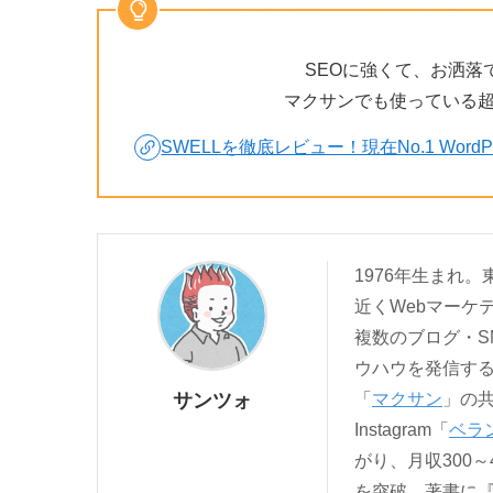
SEOに強くて、お洒落
マクサンでも使っている
SWELLを徹底レビュー！現在No.1 Wor
1976年生まれ
近くWebマーケ
複数のブログ・S
ウハウを発信す
サンツォ
「
マクサン
」の
Instagram「
ベラ
がり、月収300～
を突破。著書に