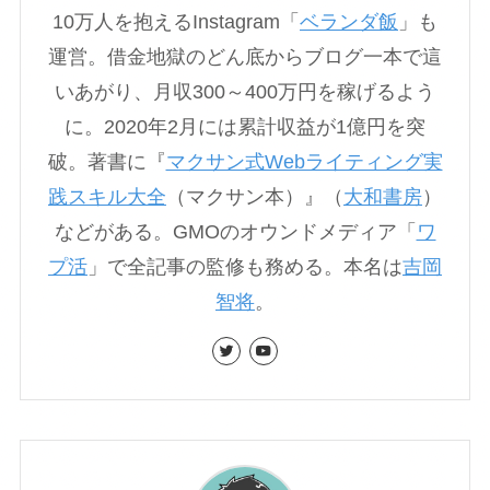
10万人を抱えるInstagram「
ベランダ飯
」も
運営。借金地獄のどん底からブログ一本で這
いあがり、月収300～400万円を稼げるよう
に。2020年2月には累計収益が1億円を突
破。著書に『
マクサン式Webライティング実
践スキル大全
（マクサン本）』（
大和書房
）
などがある。GMOのオウンドメディア「
ワ
プ活
」で全記事の監修も務める。本名は
吉岡
智将
。