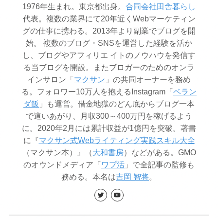
1976年生まれ。東京都出身。
合同会社田舎暮らし
代表。複数の業界にて20年近くWebマーケティン
グの仕事に携わる。2013年より副業でブログを開
始。 複数のブログ・SNSを運営した経験を活か
し、ブログやアフィリエ イトのノウハウを発信す
る当ブログを開設。またブロガーのためのオンラ
インサロン「
マクサン
」の共同オーナーを務め
る。フォロワー10万人を抱えるInstagram「
ベラン
ダ飯
」も運営。借金地獄のどん底からブログ一本
で這いあがり、月収300～400万円を稼げるよう
に。2020年2月には累計収益が1億円を突破。著書
に『
マクサン式Webライティング実践スキル大全
（マクサン本）』（
大和書房
）などがある。GMO
のオウンドメディア「
ワプ活
」で全記事の監修も
務める。本名は
吉岡 智将
。