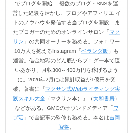
でブログを開始。 複数のブログ・SNSを運
営した経験を活かし、ブログやアフィリエ イ
トのノウハウを発信する当ブログを開設。ま
たブロガーのためのオンラインサロン「
マク
サン
」の共同オーナーを務める。フォロワー
10万人を抱えるInstagram「
ベランダ飯
」も
運営。借金地獄のどん底からブログ一本で這
いあがり、月収300～400万円を稼げるよう
に。2020年2月には累計収益が1億円を突
破。著書に『
マクサン式Webライティング実
践スキル大全
（マクサン本）』（
大和書房
）
などがある。GMOのオウンドメディア「
ワ
プ活
」で全記事の監修も務める。本名は
吉岡
智将
。