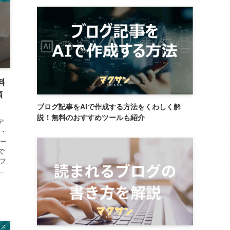
料
順
ブログ記事をAIで作成する方法をくわしく解
説！無料のおすすめツールも紹介
ア
ト・
ホー
で
ソフ
.
レス