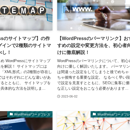
ressのサイトマップ】の作
【WordPressのパーマリンク】お
グインで2種類のサイトマ
すめの設定や変更方法を、初心者
べし！
けに徹底解説！
 WordPressにサイトマップ
WordPressのパーマリンクについて、初心
を解説！ サイトマップには
向けに優しく解説いたします。 パーマリ
」「XML形式」の2種類が存在し
は間違った設定をしてしまうと後でめちゃ
ではそれぞれにどんな違いがあ
ちゃ後悔する重要な設定。 なるべく早い
るとともに、 サイトマップを
で設定を見直すとともに、SEOに集客に優
具体的な方法を説明しま...
な正しい設定をおこなう必要があります...
2023-06-02
WordPress/ワードプレス
WordPress/ワードプ