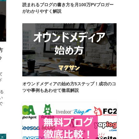
読まれるブログの書き方を月100万PVブロガー
がわかりやすく解説
方
心
て
ド
オウンドメディアの始め方5ステップ！成功のコ
の
ツや事例もあわせて徹底解説
る
い
で
レス