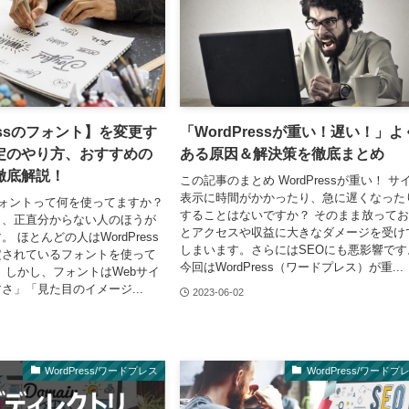
ressのフォント】を変更す
「WordPressが重い！遅い！」よ
定のやり方、おすすめの
ある原因＆解決策を徹底まとめ
徹底解説！
この記事のまとめ WordPressが重い！ サ
表示に時間がかかったり、急に遅くなった
のフォントって何を使ってますか？
することはないですか？ そのまま放って
も、正直分からない人のほうが
とアクセスや収益に大きなダメージを受け
 ほとんどの人はWordPress
しまいます。さらにはSEOにも悪影響です
定されているフォントを使って
今回はWordPress（ワードプレス）が重...
 しかし、フォントはWebサイ
さ」「見た目のイメージ...
2023-06-02
WordPress/ワードプレス
WordPress/ワードプ