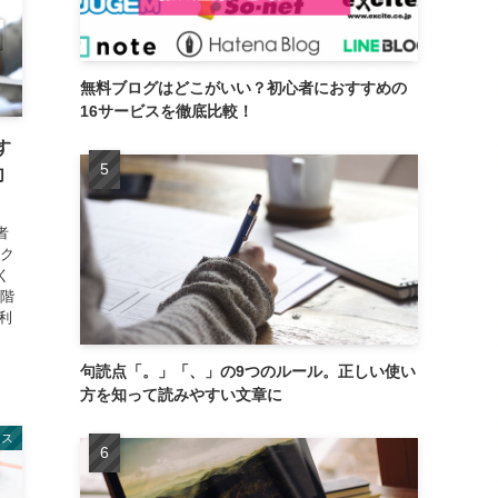
無料ブログはどこがいい？初心者におすすめの
16サービスを徹底比較！
す
向
者
ンク
く
段階
利
句読点「。」「、」の9つのルール。正しい使い
方を知って読みやすい文章に
レス