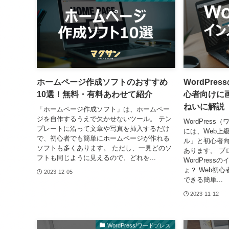
ホームページ作成ソフトのおすすめ
WordPr
10選！無料・有料あわせて紹介
心者向けに
ねいに解説
「ホームページ作成ソフト」は、ホームペー
ジを自作するうえで欠かせないツール。 テン
WordPres
プレートに沿って文章や写真を挿入するだけ
には、Web上
で、初心者でも簡単にホームページが作れる
ル」と初心者
ソフトも多くあります。 ただし、一見どのソ
あります。 ブ
フトも同じように見えるので、どれを...
WordPres
ょ？ Web初
2023-12-05
できる簡単...
2023-11-12
WordPress/ワードプレス