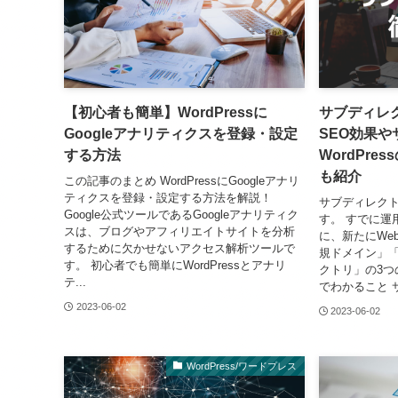
【初心者も簡単】WordPressに
サブディレ
Googleアナリティクスを登録・設定
SEO効果
する方法
WordPr
も紹介
この記事のまとめ WordPressにGoogleアナリ
ティクスを登録・設定する方法を解説！
サブディレク
Google公式ツールであるGoogleアナリティク
す。 すでに運
スは、ブログやアフィリエイトサイトを分析
に、新たにWe
するために欠かせないアクセス解析ツールで
規ドメイン」
す。 初心者でも簡単にWordPressとアナリ
クトリ」の3つ
テ...
でわかること サ
2023-06-02
2023-06-02
WordPress/ワードプレス