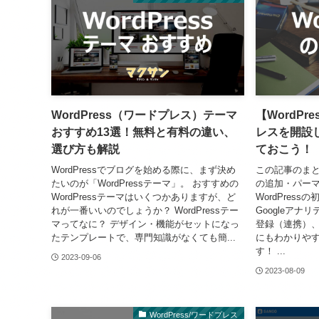
WordPress（ワードプレス）テーマ
【WordP
おすすめ13選！無料と有料の違い、
レスを開設
選び方も解説
ておこう！
WordPressでブログを始める際に、まず決め
この記事のまと
たいのが「WordPressテーマ」。 おすすめの
の追加・パー
WordPressテーマはいくつかありますが、ど
WordPres
れが一番いいのでしょうか？ WordPressテー
Googleア
マってなに？ デザイン・機能がセットになっ
登録（連携）
たテンプレートで、専門知識がなくても簡...
にもわかりや
す！ ...
2023-09-06
2023-08-09
WordPress/ワードプレス