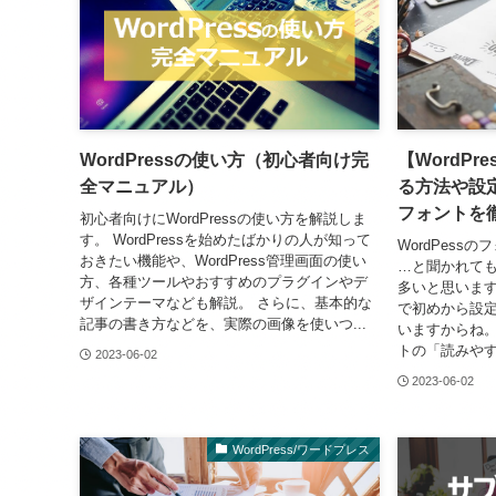
WordPressの使い方（初心者向け完
【WordP
全マニュアル）
る方法や設
フォントを
初心者向けにWordPressの使い方を解説しま
す。 WordPressを始めたばかりの人が知って
WordPess
おきたい機能や、WordPress管理画面の使い
…と聞かれて
方、各種ツールやおすすめのプラグインやデ
多いと思います。
ザインテーマなども解説。 さらに、基本的な
で初めから設
記事の書き方などを、実際の画像を使いつ...
いますからね。
トの「読みやす
2023-06-02
2023-06-02
WordPress/ワードプレス