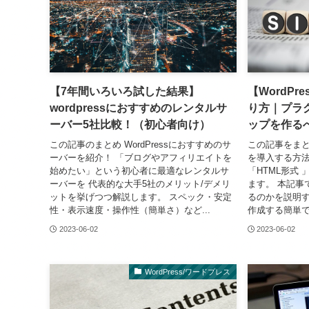
【7年間いろいろ試した結果】
【WordP
wordpressにおすすめのレンタルサ
り方｜プラ
ーバー5社比較！（初心者向け）
ップを作る
この記事のまとめ WordPressにおすすめのサ
この記事をまとめ
ーバーを紹介！ 「ブログやアフィリエイトを
を導入する方法
始めたい」という初心者に最適なレンタルサ
「HTML形式 
ーバーを 代表的な大手5社のメリット/デメリ
ます。 本記事
ットを挙げつつ解説します。 スペック・安定
るのかを説明す
性・表示速度・操作性（簡単さ）など...
作成する簡単で
2023-06-02
2023-06-02
WordPress/ワードプレス