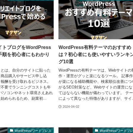
トブログをWordPress
WordPress有料テーマのおすすめ
手順を初心者にもわかり
は？初心者にも使いやすいランキ
グ10選
トとは、自分のサイトに貼った
WordPressの有料テーマは、Webサイトの
（商品購入やサービス申し込
作・運営がグッと楽になるツール。 記事
、報酬を受け取れるビジネス。
が楽になる補助機能や、検索順位改善につ
ぼ不要でランニングコストも年
がるSEO対策など、Webサイトの運営にな
パソコンやネット環境さえあれ
てはならない機能が備わっています。 テ
始められるため、副業初...
によって異なった特徴がありますが、サイ..
2024-04-02
WordPress/ワードプレス
WordPress/ワードプ