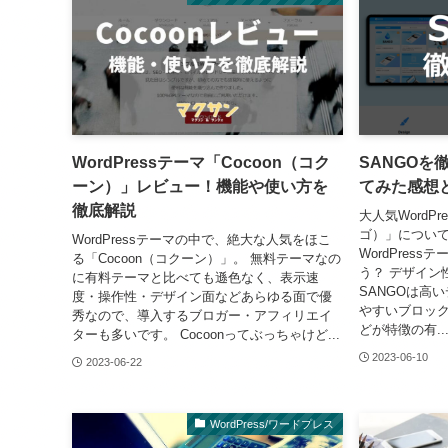
WordPressテーマ「Cocoon（コク
SANGOを
ーン）」レビュー！機能や使い方を
てみた感想
徹底解説
大人気WordP
ゴ）」について
WordPressテーマの中で、絶大な人気をほこ
WordPres
る「Cocoon（コクーン）」。 無料テーマなの
う？ デザイン
に有料テーマと比べても遜色なく、表示速
SANGOは高
度・操作性・デザイン面などあらゆる面で優
やすいブロッ
秀なので、導入するブロガー・アフィリエイ
どが特徴の有..
ターも多いです。 Cocoonってぶっちゃけど...
2023-06-10
2023-06-22
WordPress/ワードプレス