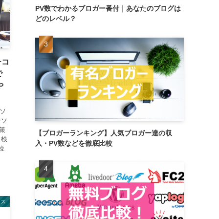
PV数でわかるブロガー番付｜あなたのブログは
どのレベル？
チコ
で
や
ンソ
ンソ
策
【ブロガーランキング】人気ブロガー達の収
 検
入・PV数などを徹底比較
位
レス