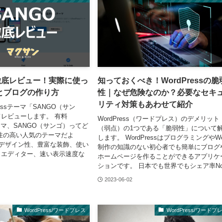
徹底レビュー！実際に使っ
知っておくべき！WordPressの脆
とブログの作り方
性｜なぜ危険なのか？必要なセキ
リティ対策もあわせて紹介
ressテーマ「SANGO（サン
レビューします。 有料
WordPress（ワードプレス）のデメリット
sテーマ、SANGO（サンゴ）ってど
（弱点）の1つである「脆弱性」について
性の高い人気のテーマだよ
します。 WordPressはプログラミングやW
いデザイン性、豊富な装飾、使い
制作の知識のない初心者でも簡単にブログ
クエディター、速い表示速度な
ホームページを作ることができるアプリケ
.
ションです。 日本でも世界でもシェア率No..
2023-06-02
WordPress/ワードプレス
WordPress/ワードプ