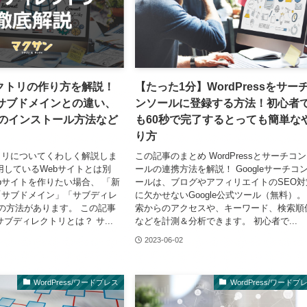
クトリの作り方を解説！
【たった1分】WordPressをサー
やサブドメインとの違い、
ンソールに登録する方法！初心者
essのインストール方法など
も60秒で完了するとっても簡単な
り方
トリについてくわしく解説しま
この記事のまとめ WordPressとサーチコ
用しているWebサイトとは別
ールの連携方法を解説！ Googleサーチコ
bサイトを作りたい場合、 「新
ールは、ブログやアフィリエイトのSEO対
「サブドメイン」「サブディレ
に欠かせないGoogle公式ツール（無料）。
の方法があります。 この記事
索からのアクセスや、キーワード、検索順
ブディレクトリとは？ サ...
などを計測＆分析できます。 初心者で...
2023-06-02
WordPress/ワードプレス
WordPress/ワードプ