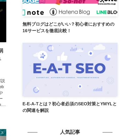
無料ブログはどこがいい？初心者におすすめの
16サービスを徹底比較！
弱
ュ
解説
eb
や
ー
E-E-A-Tとは？初心者必須のSEO対策とYMYLと
..
の関連を解説
人気記事
レス