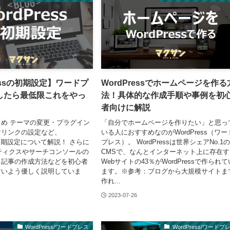
ressの初期設定】ワードプ
WordPressでホームページを作る
したら最低限これをやっ
法！具体的な作成手順や事例を初
者向けに解説
め テーマの変更・プラグイン
「自分でホームページを作りたい」と思っ
マリンクの設定など、
いる人におすすめなのがWordPress（ワー
sの初期設定について解説！ さらに
プレス）。 WordPressは世界シェアNo.1
ナリティクスやサーチコンソールの
CMSで、なんとインターネット上に存在す
、記事の作成方法などを初心者
Webサイトの43％がWordPressで作られて
すいよう優しく説明していま
ます。※参考：ブログから大規模サイトま
作れ...
2023-07-26
WordPress/ワードプレス
WordPress/ワードプ