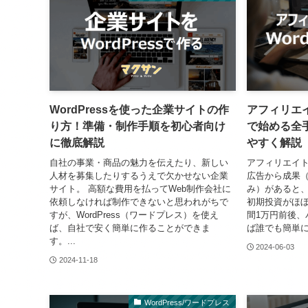
WordPressを使った企業サイトの作
アフィリエイ
り方！準備・制作手順を初心者向け
で始める全
に徹底解説
やすく解説
自社の事業・商品の魅力を伝えたり、新しい
アフィリエイ
人材を募集したりするうえで欠かせない企業
広告から成果
サイト。 高額な費用を払ってWeb制作会社に
み）があると
依頼しなければ制作できないと思われがちで
初期投資がほ
すが、WordPress（ワードプレス）を使え
間1万円前後、
ば、自社で安く簡単に作ることができま
ば誰でも簡単に
す。...
2024-06-03
2024-11-18
WordPress/ワードプレス