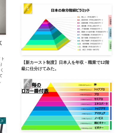
く
イト
【新カースト制度】日本人を年収・職業で12階
り
級に仕分けてみた。
おく
て
。
レス