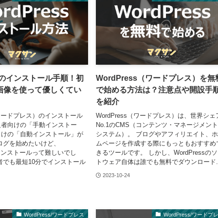
essのインストール手順！初
WordPress（ワードプレス）を無
画像を使って優しくてい
で始める方法は？注意点や開設手
を紹介
s（ワードプレス）のインストール
WordPress（ワードプレス）は、世界シェ
級者向けの「手動インストー
No.1のCMS（コンテンツ・マネージメン
向けの「自動インストール」が
システム）。 ブログやアフィリエイト、
ログを始めたいけど、
ムページを作成する際にもっともおすすめ
sのインストールって難しいでし
きるツールです。 しかし、WordPressの
心者でも最短10分でインストール
トウェア自体は誰でも無料でダウンロード..
2023-10-24
WordPress/ワードプレス
WordPress/ワードプ