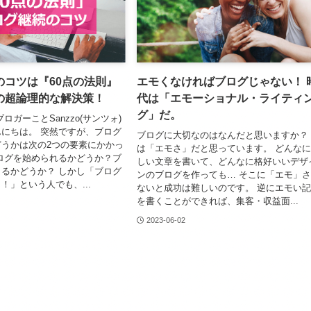
のコツは『60点の法則』
エモくなければブログじゃない！ 
の超論理的な解決策！
代は「エモーショナル・ライティ
グ」だ。
ロガーことSanzzo(サンツォ)
にちは。 突然ですが、ブログ
ブログに大切なのはなんだと思いますか？
うかは次の2つの要素にかかっ
は「エモさ」だと思っています。 どんな
ログを始められるかどうか？ブ
しい文章を書いて、どんなに格好いいデザ
るかどうか？ しかし「ブログ
ンのブログを作っても… そこに「エモ」
！」という人でも、...
ないと成功は難しいのです。 逆にエモい
を書くことができれば、集客・収益面...
2023-06-02