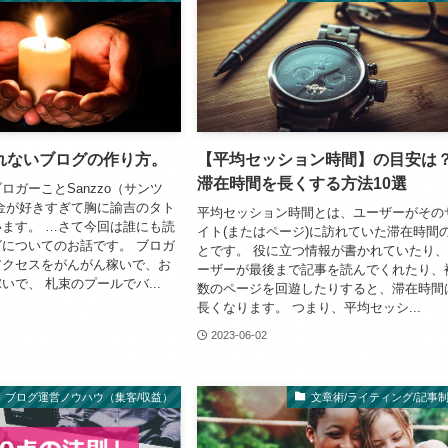
れないブログの作り方。
【平均セッション時間】の目安は
滞在時間を長くする方法10選
ロガーことSanzzo（サンツ
金が好きすぎて胸に諭吉のタト
平均セッション時間とは、ユーザーがその
ます。 …さて今回は誰にも読
イト(またはページ)に訪れていた滞在時間
についてのお話です。 ブロガ
とです。 役に立つ情報が書かれていたり
アクセスをがんがん稼いで、お
ーザーが最後まで記事を読んでくれたり、
いで、 札束のプールでバ...
数のページを回遊したりすると、滞在時間
長くなります。 つまり、平均セッシ...
2023-06-02
ブログ運営ノウハウ（集客/収益）
文章術/ライティング/記事