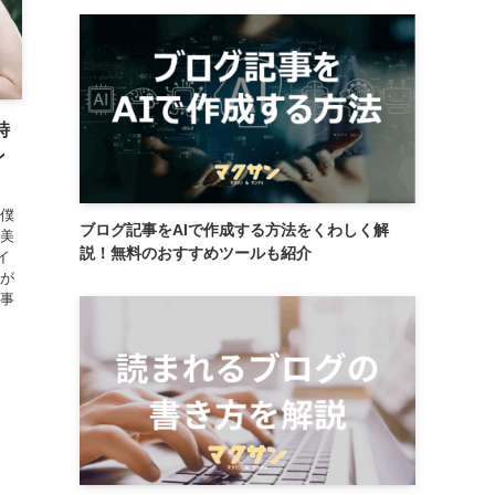
時
ン
 僕
ブログ記事をAIで作成する方法をくわしく解
に美
説！無料のおすすめツールも紹介
イ
さが
記事