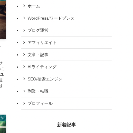
ホーム
WordPress/ワードプレス
ブログ運営
アフィリエイト
？
文章・記事
サ
AIライティング
のこ
、ユ
SEO/検索エンジン
複
は
副業・転職
プロフィール
制作
新着記事