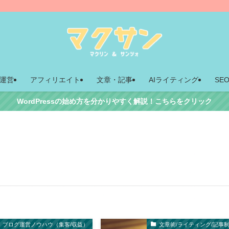
運営
アフィリエイト
文章・記事
AIライティング
SE
WordPressの始め方を分かりやすく解説！こちらをクリック
ブログ運営ノウハウ（集客/収益）
文章術/ライティング/記事