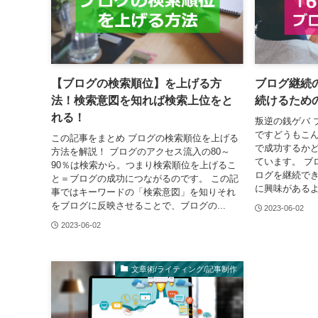
【ブログの検索順位】を上げる方
ブログ継続
法！検索意図を知れば検索上位をと
続けるため
れる！
叛逆の銭ゲバ ブ
ですどうもこん
この記事をまとめ ブログの検索順位を上げる
で成功するかど
方法を解説！ ブログのアクセス流入の80～
ています。 ブ
90％は検索から。つまり検索順位を上げるこ
ログを継続でき
と＝ブログの成功につながるのです。 この記
に興味があるよ
事ではキーワードの「検索意図」を知りそれ
をブログに反映させることで、ブログの...
2023-06-02
2023-06-02
文章術/ライティング/記事制作