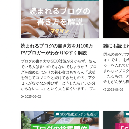
読まれるブログの書き方を月100万
誰にも読ま
PVブロガーがわかりやすく解説
閃光の銭ゲバブ
ォ）です。 お
ブログの書き方やSEO対策が分からず、悩ん
ゥーを入れてい
でいる人は多いのではないでしょうか？ ブロ
まれないブログ
グを始めたばかりの初心者はもちろん「成功
ーたるもの、
を信じてコツコツと続けてきたものの、アク
金もがんがん稼
セスがなかなか伸びず、どうしたらいいか分
からない……」という人も多くいます。 ブ...
2023-06-02
2025-05-02
SEO/検索エンジン最適化