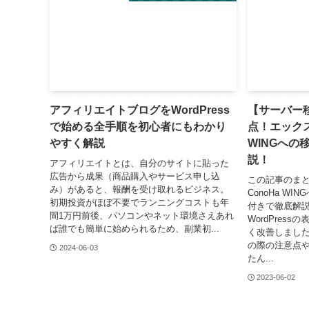
アフィリエイトブログをWordPress
【サーバー移
で始める全手順を初心者にもわかり
点！エックス
やすく解説
WINGへの
説！
アフィリエイトとは、自分のサイトに貼った
広告から成果（商品購入やサービス申し込
この記事のまと
み）があると、報酬を受け取れるビジネス。
ConoHa W
初期投資がほぼ不要でランニングコストも年
付きで徹底解説
間1万円前後、パソコンやネット環境さえあれ
WordPres
ば誰でも簡単に始められるため、副業初...
く改善しました
の際の注意点
2024-06-03
たん...
2023-06-02