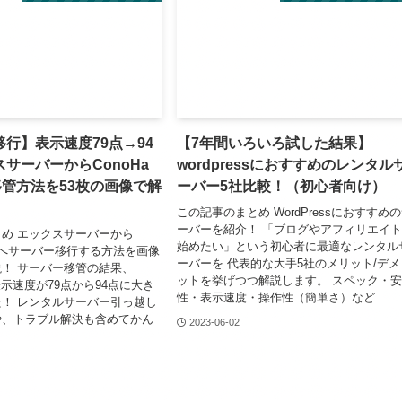
行】表示速度79点→94
【7年間いろいろ試した結果】
サーバーからConoHa
wordpressにおすすめのレンタル
移管方法を53枚の画像で解
ーバー5社比較！（初心者向け）
この記事のまとめ WordPressにおすすめ
ーバーを紹介！ 「ブログやアフィリエイ
め エックスサーバーから
始めたい」という初心者に最適なレンタル
INGへサーバー移行する方法を画像
ーバーを 代表的な大手5社のメリット/デメ
！ サーバー移管の結果、
ットを挙げつつ解説します。 スペック・
sの表示速度が79点から94点に大き
性・表示速度・操作性（簡単さ）など...
！ レンタルサーバー引っ越し
や、トラブル解決も含めてかん
2023-06-02