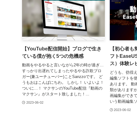
【YouTube配信開始】ブログで生き
【初心者も
ている僕が抱く5つの危機感
フトEaseUS
ス）体験レ
動画をやるやると言いながら2年の時が過ぎ…
すっかり出遅れてしまったやるやる詐欺ブロ
どうも、彷徨え
ガー(兼ユーチューバー)ことSanzzoです。 ど
編集ソフトを
うもおはこんばにちわ。 しかし！ いよいよ！
あります。 動
ついに…！ マクサンのYouTube配信『動画の
類がありますが
マクサン』がスタート致しました！...
画編集ができてしまう
いう動画編集ソ
2023-06-02
2023-06-02