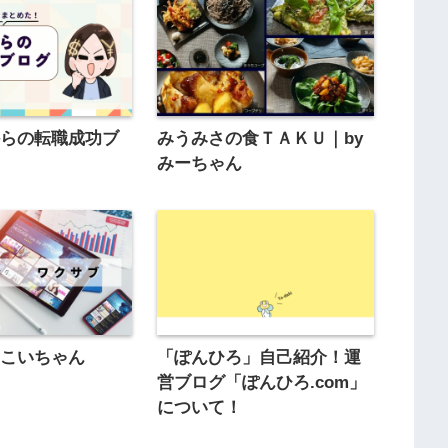
からの転職成功ブ
みうみさの食ＴＡＫＵ｜by
みーちゃん
｜こいちゃん
「ぽんひろ」自己紹介！運
営ブログ「ぽんひろ.com」
について！